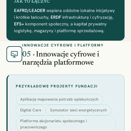
JAK TO ŁĄCZYĆ
EAFRD/LEADER
wspiera oddolne lokalne inicjatywy
i krótkie łańcuchy,
ERDF
infrastrukturę i cyfryzację,
EFS+
komponent społeczny, a kapitał prywatny
logistykę, magazyny i platformę sprzedażową.
INNOWACJE CYFROWE I PLATFORMY
05
· Innowacje cyfrowe i
narzędzia platformowe
PRZYKŁADOWE PROJEKTY FUNDACJI
Aplikacja mapowania potrzeb opiekuńczych
Digital Care
Symulator sieci energetycznych
Platforma akcjonariatu społecznego i
pracowniczego