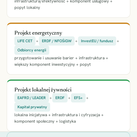
infrastruktura/efektywność + komponent usługowy +
popyt lokalny
Projekt energetyczny
LIFE CET
+
ERDF / NFOŚiGW
+
InvestEU / fundusz
+
Odbiorcy energii
przygotowanie i usuwanie barier + infrastruktura +
większy komponent inwestycyjny + popyt
Projekt lokalnej żywności
EAFRD / LEADER
+
ERDF
+
EFS+
+
Kapitał prywatny
lokalna inicjatywa + infrastruktura i cyfryzacja +
komponent społeczny + logistyka