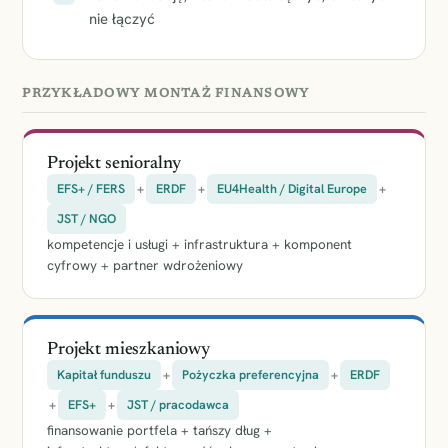
nie łączyć
PRZYKŁADOWY MONTAŻ FINANSOWY
Projekt senioralny
EFS+ / FERS
+
ERDF
+
EU4Health / Digital Europe
+
JST / NGO
kompetencje i usługi + infrastruktura + komponent
cyfrowy + partner wdrożeniowy
Projekt mieszkaniowy
Kapitał funduszu
+
Pożyczka preferencyjna
+
ERDF
+
EFS+
+
JST / pracodawca
finansowanie portfela + tańszy dług +