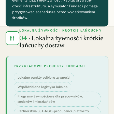
elementy OZE i efektywności, kapitał prywatny
część infrastruktury, a symulator Fundacji pomaga
przygotować scenariusze przed wydatkowaniem
środków.
LOKALNA ŻYWNOŚĆ I KRÓTKIE ŁAŃCUCHY
04
· Lokalna żywność i krótkie
łańcuchy dostaw
PRZYKŁADOWE PROJEKTY FUNDACJI
Lokalne punkty odbioru żywności
Współdzielona logistyka lokalna
Programy żywnościowe dla pracowników,
seniorów i mieszkańców
Partnerstwa JST–NGO–producenci, platformy