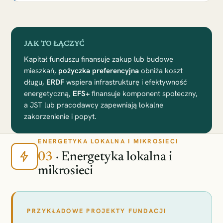
JAK TO ŁĄCZYĆ
Kapitał funduszu finansuje zakup lub budowę
mieszkań,
pożyczka preferencyjna
obniża koszt
długu,
ERDF
wspiera infrastrukturę i efektywność
energetyczną,
EFS+
finansuje komponent społeczny,
a JST lub pracodawcy zapewniają lokalne
zakorzenienie i popyt.
ENERGETYKA LOKALNA I MIKROSIECI
03
· Energetyka lokalna i
mikrosieci
PRZYKŁADOWE PROJEKTY FUNDACJI