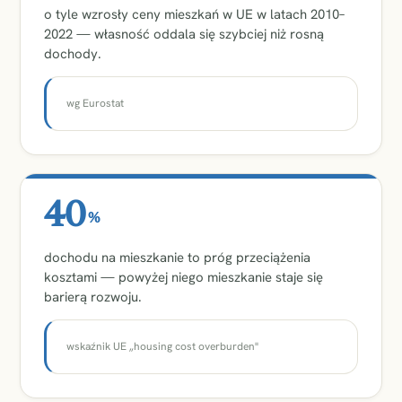
o tyle wzrosły ceny mieszkań w UE w latach 2010–
2022 — własność oddala się szybciej niż rosną
dochody.
wg Eurostat
40
%
dochodu na mieszkanie to próg przeciążenia
kosztami — powyżej niego mieszkanie staje się
barierą rozwoju.
wskaźnik UE „housing cost overburden"