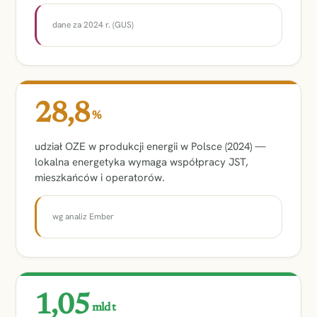
dane za 2024 r. (GUS)
28,8
%
udział OZE w produkcji energii w Polsce (2024) —
lokalna energetyka wymaga współpracy JST,
mieszkańców i operatorów.
wg analiz Ember
1,05
mld t