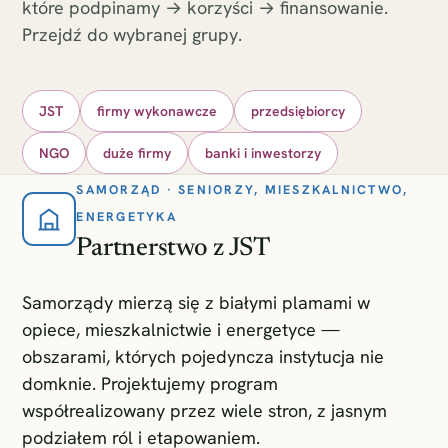
które podpinamy → korzyści → finansowanie.
Przejdź do wybranej grupy.
JST
firmy wykonawcze
przedsiębiorcy
NGO
duże firmy
banki i inwestorzy
SAMORZĄD · SENIORZY, MIESZKALNICTWO,
ENERGETYKA
Partnerstwo z JST
Samorządy mierzą się z białymi plamami w
opiece, mieszkalnictwie i energetyce —
obszarami, których pojedyncza instytucja nie
domknie. Projektujemy program
współrealizowany przez wiele stron, z jasnym
podziałem ról i etapowaniem.