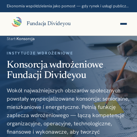
Ekonomia współdzielenia jako pomost — gdy rynek i usługi publiczne nie domykają potrzeb.
Fundacja Divideyou
Start
›
Konsorcja
INSTYTUCJE WDROŻENIOWE
Konsorcja wdrożeniowe
Fundacji Divideyou
Wokół najważniejszych obszarów społecznych
powstały wyspecjalizowane konsorcja: senioralne,
mieszkaniowe i energetyczne. Pełnią funkcję
zaplecza wdrożeniowego — łączą kompetencje
organizacyjne, operacyjne, technologiczne,
finansowe i wykonawcze, aby tworzyć